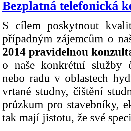
Bezplatná telefonická k
S cílem poskytnout kvali
případným zájemcům o na
2014 pravidelnou konzulta
o naše konkrétní služby č
nebo radu v oblastech hydr
vrtané studny, čištění stud
průzkum pro stavebníky, ek
tak mají jistotu, že své spe