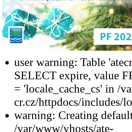
user warning: Table 'atec
SELECT expire, value
= 'locale_cache_cs' in /v
cr.cz/httpdocs/includes/l
warning: Creating defaul
/var/www/vhosts/ate-